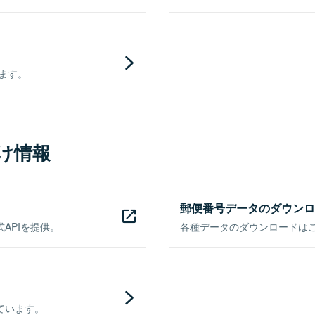
きます。
け情報
郵便番号データのダウンロ
APIを提供。
各種データのダウンロードはこち
ています。