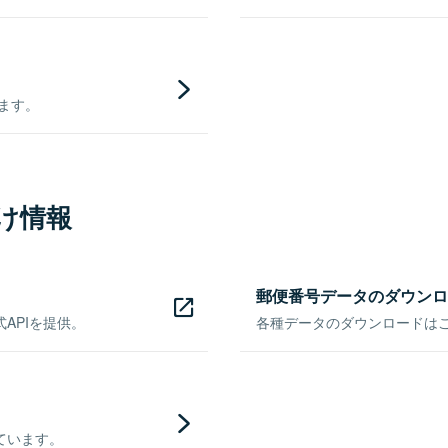
きます。
け情報
郵便番号データのダウンロ
APIを提供。
各種データのダウンロードはこち
ています。