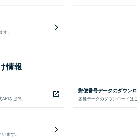
きます。
け情報
郵便番号データのダウンロ
APIを提供。
各種データのダウンロードはこち
ています。