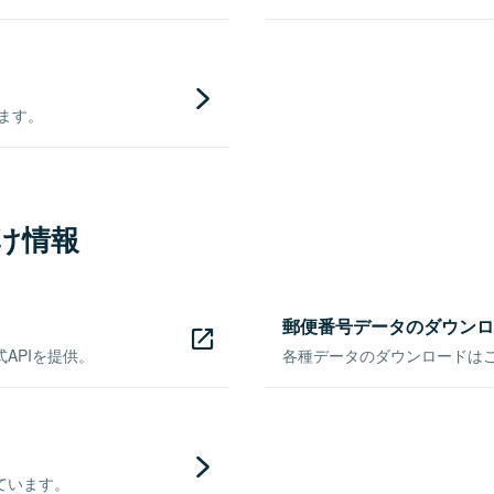
きます。
け情報
郵便番号データのダウンロ
APIを提供。
各種データのダウンロードはこち
ています。