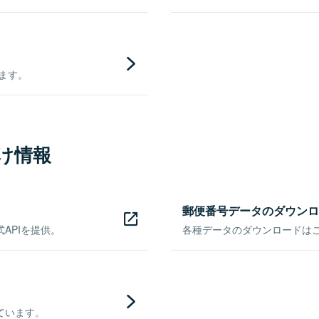
きます。
け情報
郵便番号データのダウンロ
APIを提供。
各種データのダウンロードはこち
ています。