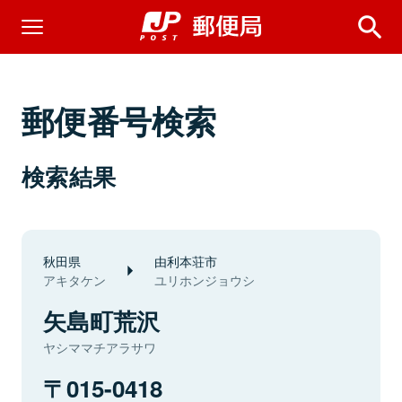
郵便番号検索
検索結果
秋田県
由利本荘市
アキタケン
ユリホンジョウシ
矢島町荒沢
ヤシママチアラサワ
015-0418