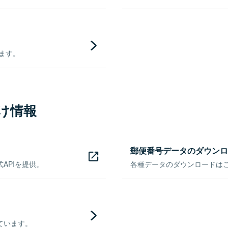
きます。
け情報
郵便番号データのダウンロ
APIを提供。
各種データのダウンロードはこち
ています。