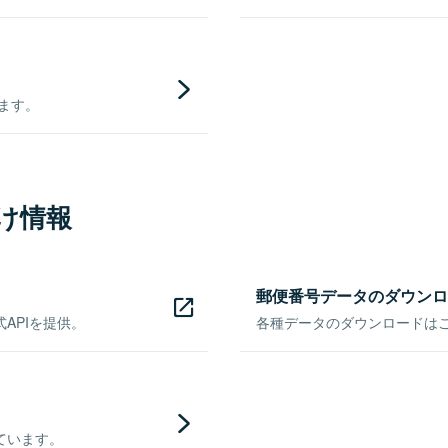
きます。
け情報
郵便番号データのダウンロ
APIを提供。
各種データのダウンロードはこち
ています。