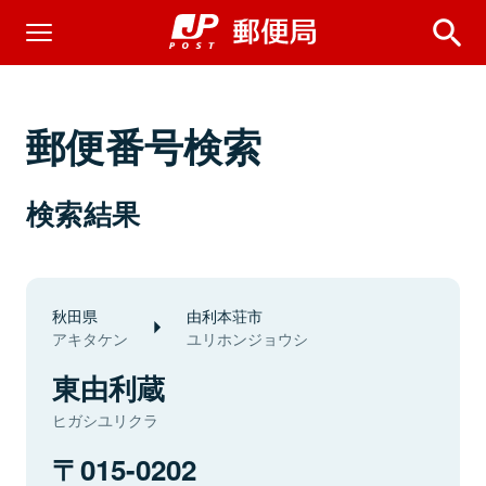
郵便番号検索
検索結果
秋田県
由利本荘市
アキタケン
ユリホンジョウシ
東由利蔵
ヒガシユリクラ
015-0202