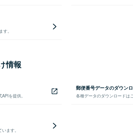
きます。
け情報
郵便番号データのダウンロ
APIを提供。
各種データのダウンロードはこち
ています。