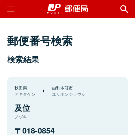
郵便番号検索
検索結果
秋田県
由利本荘市
アキタケン
ユリホンジョウシ
及位
ノゾキ
018-0854