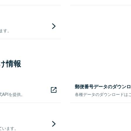
きます。
け情報
郵便番号データのダウンロ
APIを提供。
各種データのダウンロードはこち
ています。