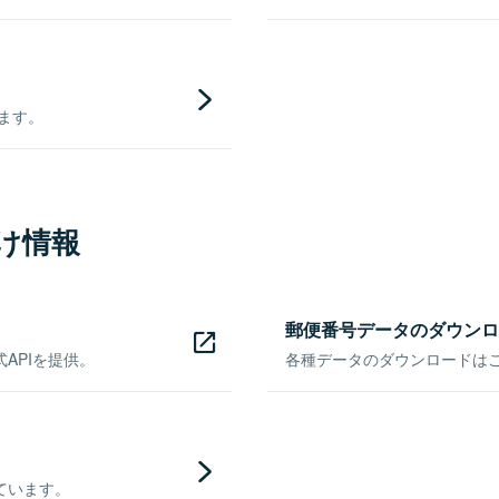
きます。
け情報
郵便番号データのダウンロ
APIを提供。
各種データのダウンロードはこち
ています。