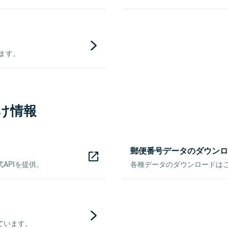
きます。
け情報
郵便番号データのダウンロ
APIを提供。
各種データのダウンロードはこち
ています。