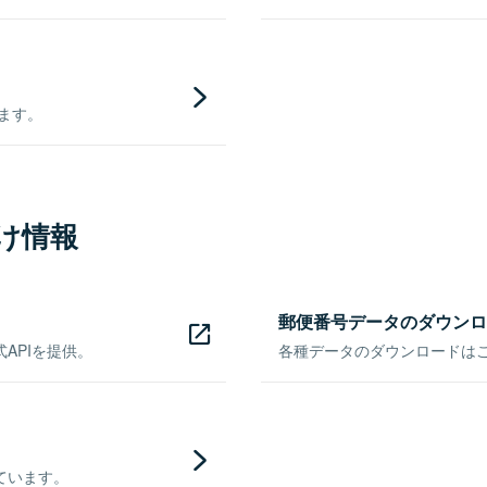
きます。
け情報
郵便番号データのダウンロ
APIを提供。
各種データのダウンロードはこち
ています。