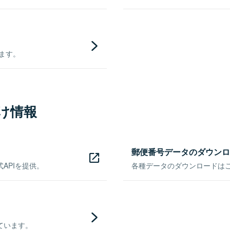
きます。
け情報
郵便番号データのダウンロ
APIを提供。
各種データのダウンロードはこち
ています。