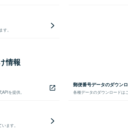
きます。
け情報
郵便番号データのダウンロ
APIを提供。
各種データのダウンロードはこち
ています。