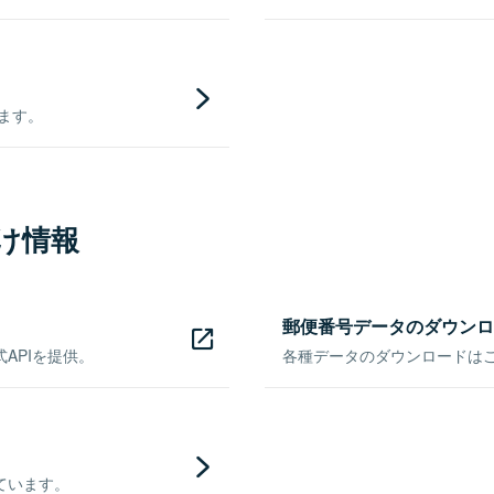
きます。
け情報
郵便番号データのダウンロ
APIを提供。
各種データのダウンロードはこち
ています。