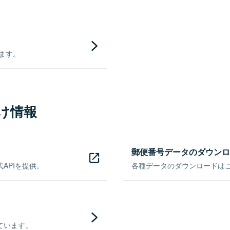
きます。
け情報
郵便番号データのダウンロ
APIを提供。
各種データのダウンロードはこち
ています。