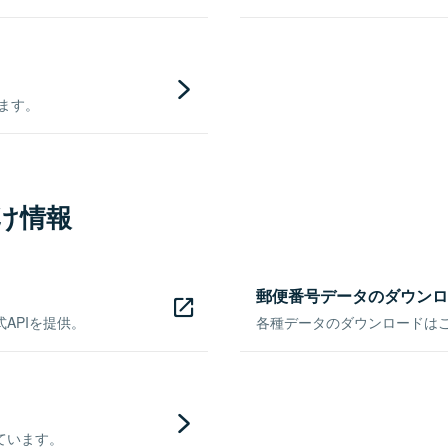
きます。
け情報
郵便番号データのダウンロ
APIを提供。
各種データのダウンロードはこち
ています。