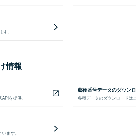
きます。
け情報
郵便番号データのダウンロ
APIを提供。
各種データのダウンロードはこち
ています。