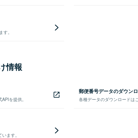
きます。
け情報
郵便番号データのダウンロ
APIを提供。
各種データのダウンロードはこち
ています。