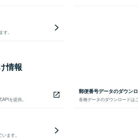
きます。
け情報
郵便番号データのダウンロ
APIを提供。
各種データのダウンロードはこち
ています。