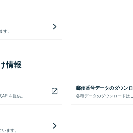
きます。
け情報
郵便番号データのダウンロ
APIを提供。
各種データのダウンロードはこち
ています。