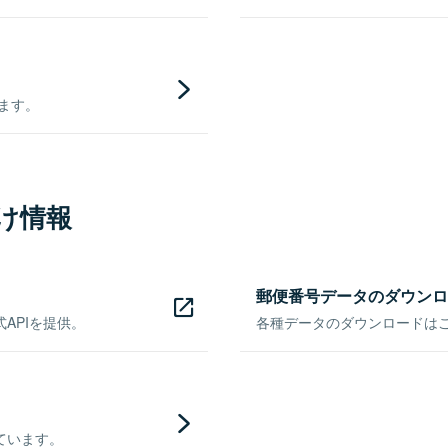
きます。
け情報
郵便番号データのダウンロ
APIを提供。
各種データのダウンロードはこち
ています。