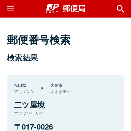
郵便番号検索
検索結果
秋田県
大館市
アキタケン
オオダテシ
二ツ屋境
フタツヤサカイ
017-0026