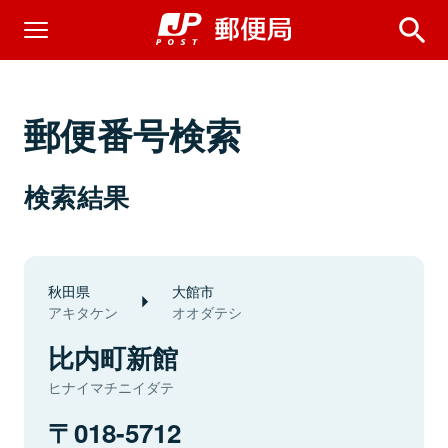
郵便番号検索
検索結果
秋田県
大館市
アキタケン
オオダテシ
比内町新館
ヒナイマチニイダテ
018-5712