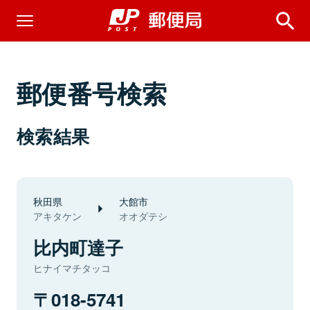
郵便番号検索
検索結果
秋田県
大館市
アキタケン
オオダテシ
比内町達子
ヒナイマチタッコ
018-5741