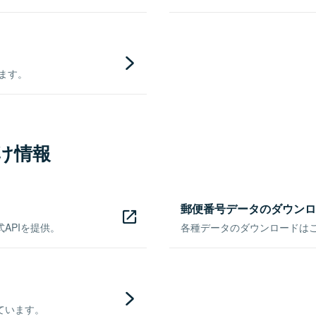
きます。
け情報
郵便番号データのダウンロ
APIを提供。
各種データのダウンロードはこち
ています。