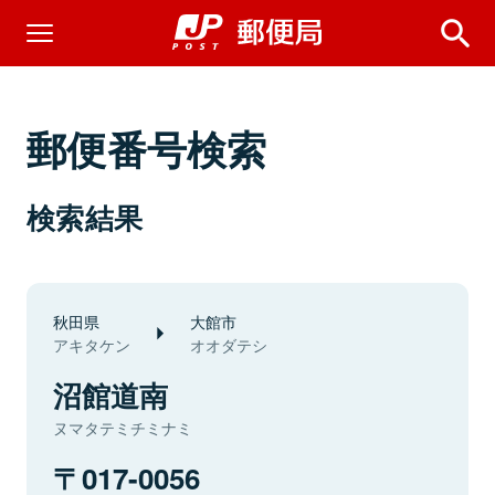
郵便番号検索
検索結果
秋田県
大館市
アキタケン
オオダテシ
沼館道南
ヌマタテミチミナミ
017-0056