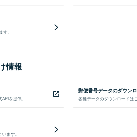
きます。
け情報
郵便番号データのダウンロ
APIを提供。
各種データのダウンロードはこち
ています。