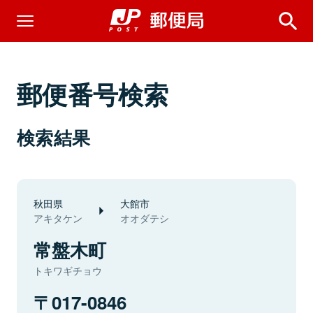
郵便番号検索
検索結果
秋田県
大館市
アキタケン
オオダテシ
常盤木町
トキワギチョウ
017-0846