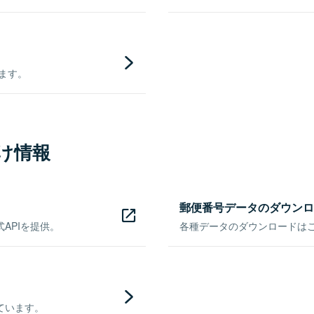
きます。
け情報
郵便番号データのダウンロ
APIを提供。
各種データのダウンロードはこち
ています。