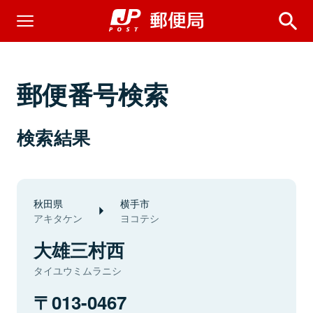
郵便番号検索
検索結果
秋田県
横手市
アキタケン
ヨコテシ
大雄三村西
タイユウミムラニシ
013-0467