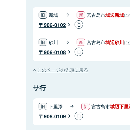
新城
宮古島市
城辺新城
に
906-0102
砂川
宮古島市
城辺砂川
に
906-0108
このページの先頭に戻る
サ行
下里添
宮古島市
城辺下里
906-0109