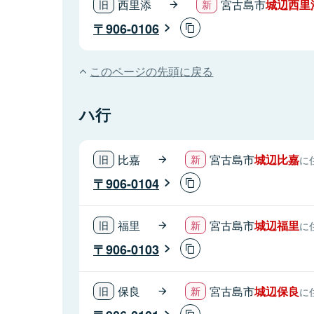
西里添
宮古島市
城辺西里
906-0106
このページの先頭に戻る
ハ行
比嘉
宮古島市
城辺比嘉
に
906-0104
福里
宮古島市
城辺福里
に
906-0103
保良
宮古島市
城辺保良
に