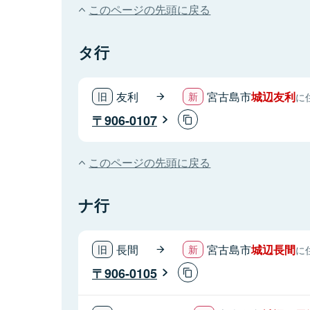
このページの先頭に戻る
タ行
友利
宮古島市
城辺友利
に
906-0107
このページの先頭に戻る
ナ行
長間
宮古島市
城辺長間
に
906-0105