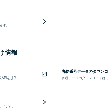
きます。
け情報
郵便番号データのダウンロ
APIを提供。
各種データのダウンロードはこち
ています。