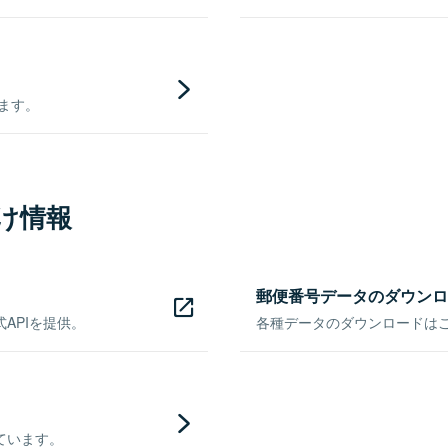
きます。
け情報
郵便番号データのダウンロ
APIを提供。
各種データのダウンロードはこち
ています。