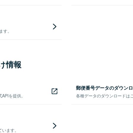
きます。
け情報
郵便番号データのダウンロ
APIを提供。
各種データのダウンロードはこち
ています。