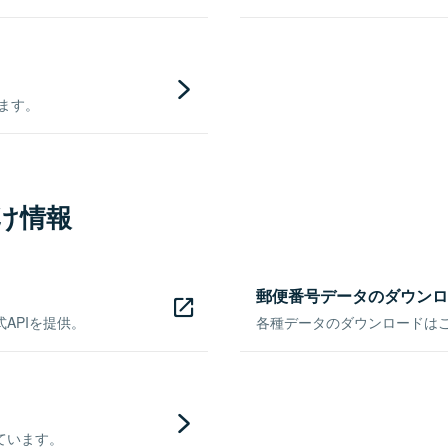
きます。
け情報
郵便番号データのダウンロ
APIを提供。
各種データのダウンロードはこち
ています。