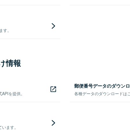
きます。
け情報
郵便番号データのダウンロ
APIを提供。
各種データのダウンロードはこち
ています。