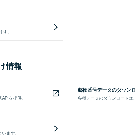
きます。
け情報
郵便番号データのダウンロ
APIを提供。
各種データのダウンロードはこち
ています。