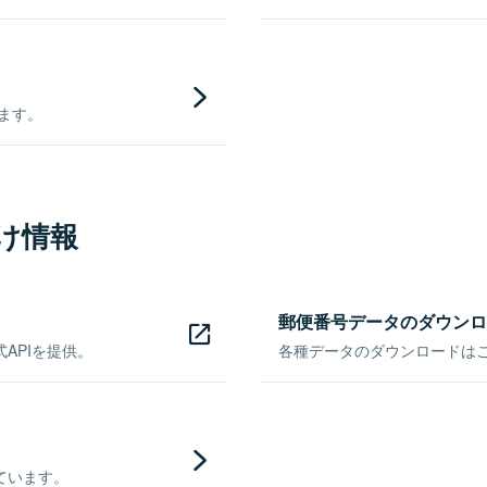
きます。
け情報
郵便番号データのダウンロ
APIを提供。
各種データのダウンロードはこち
ています。