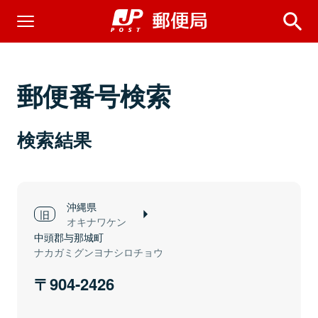
郵便番号検索
検索結果
沖縄県
オキナワケン
中頭郡与那城町
ナカガミグンヨナシロチョウ
904-2426