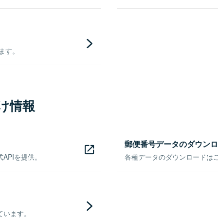
きます。
け情報
郵便番号データのダウンロ
APIを提供。
各種データのダウンロードはこち
ています。