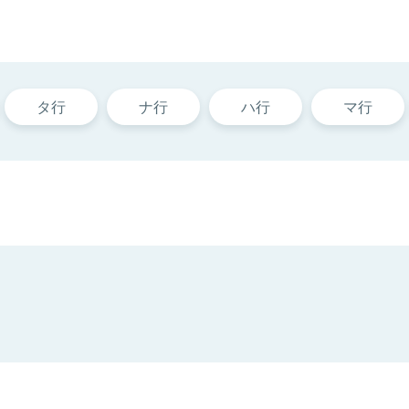
タ行
ナ行
ハ行
マ行