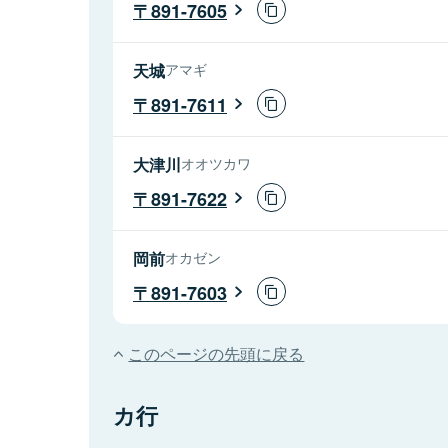
891-7605
天城
アマギ
891-7611
大津川
オオツカワ
891-7622
岡前
オカゼン
891-7603
このページの先頭に戻る
カ行