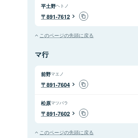
平土野
ヘトノ
891-7612
このページの先頭に戻る
マ行
前野
マエノ
891-7604
松原
マツバラ
891-7602
このページの先頭に戻る