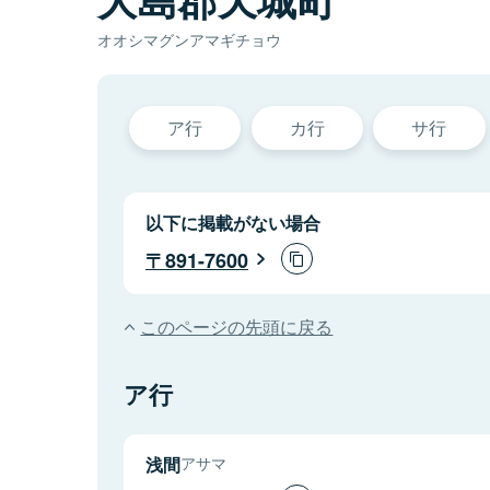
オオシマグンアマギチョウ
ア行
カ行
サ行
以下に掲載がない場合
891-7600
このページの先頭に戻る
ア行
浅間
アサマ