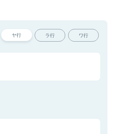
ヤ行
ラ行
ワ行