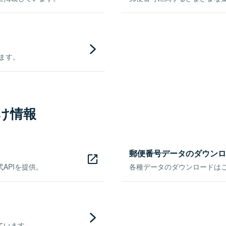
きます。
け情報
郵便番号データのダウンロ
APIを提供。
各種データのダウンロードはこち
ています。