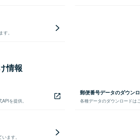
きます。
け情報
郵便番号データのダウンロ
APIを提供。
各種データのダウンロードはこち
ています。