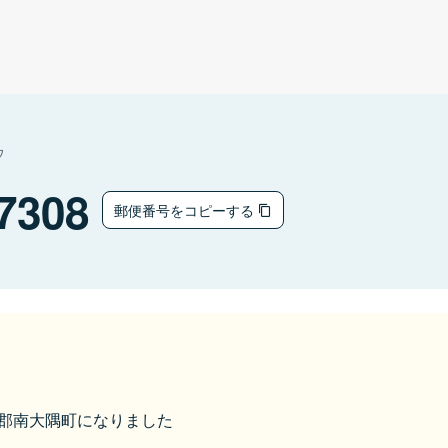
ウ
7308
郵便番号をコピーする
肝属郡南大隅町になりました