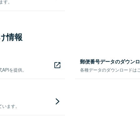
きます。
け情報
郵便番号データのダウンロ
APIを提供。
各種データのダウンロードはこち
ています。