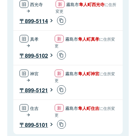
西光寺
霧島市
隼人町西光寺
に住所
変更
899-5114
真孝
霧島市
隼人町真孝
に住所変
更
899-5102
神宮
霧島市
隼人町神宮
に住所変
更
899-5121
住吉
霧島市
隼人町住吉
に住所変
更
899-5101