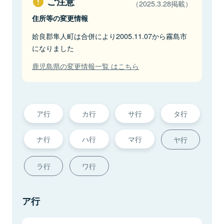
ご注意
（2025.3.28掲載）
住所等の変更情報
姶良郡隼人町は合併により2005.11.07から霧島市
になりました
鹿児島県の変更情報一覧 はこちら
ア行
カ行
サ行
タ行
ナ行
ハ行
マ行
ヤ行
ラ行
ワ行
ア行