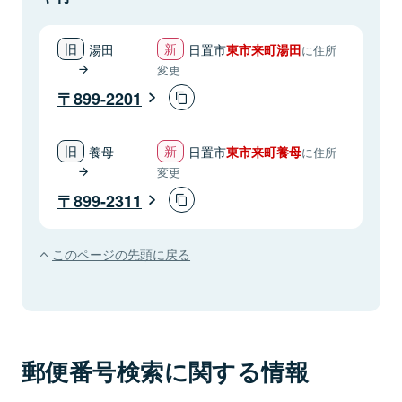
湯田
日置市
東市来町湯田
に住所
変更
899-2201
養母
日置市
東市来町養母
に住所
変更
899-2311
このページの先頭に戻る
郵便番号検索に関する情報