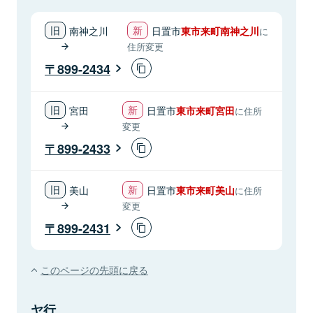
南神之川
日置市
東市来町南神之川
に
住所変更
899-2434
宮田
日置市
東市来町宮田
に住所
変更
899-2433
美山
日置市
東市来町美山
に住所
変更
899-2431
このページの先頭に戻る
ヤ行