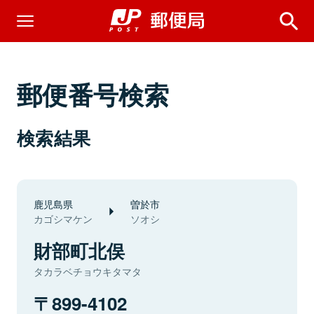
郵便番号検索
検索結果
鹿児島県
曽於市
カゴシマケン
ソオシ
財部町北俣
タカラベチョウキタマタ
899-4102